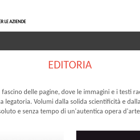
Vai
al
contenuto
ER LE AZIENDE
EDITORIA
i il fascino delle pagine, dove le immagini e i testi
la legatoria. Volumi dalla solida scientificità e dall
assoluto e senza tempo di un'autentica opera d'arte