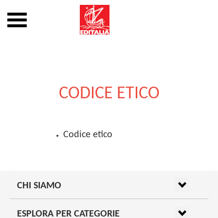
Mostra
o
nascondi
Vai
la
al
navigazione
contenuto
CODICE ETICO
Codice etico
CHI SIAMO
ESPLORA PER CATEGORIE