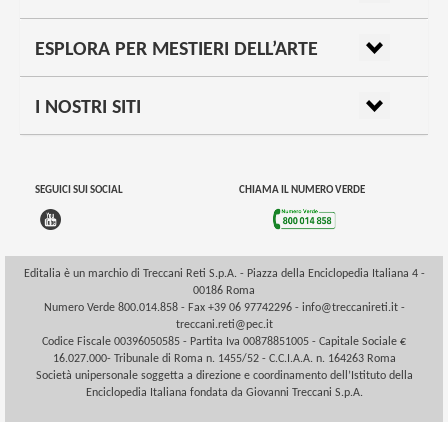
ESPLORA PER MESTIERI DELL’ARTE
I NOSTRI SITI
SEGUICI SUI SOCIAL
CHIAMA IL NUMERO VERDE
Editalia è un marchio di Treccani Reti S.p.A. - Piazza della Enciclopedia Italiana 4 -
00186 Roma
Numero Verde 800.014.858 - Fax +39 06 97742296 -
info@treccanireti.it
-
treccani.reti@pec.it
Codice Fiscale 00396050585 - Partita Iva 00878851005 - Capitale Sociale €
16.027.000- Tribunale di Roma n. 1455/52 - C.C.I.A.A. n. 164263 Roma
Società unipersonale soggetta a direzione e coordinamento dell’Istituto della
Enciclopedia Italiana fondata da Giovanni Treccani S.p.A.