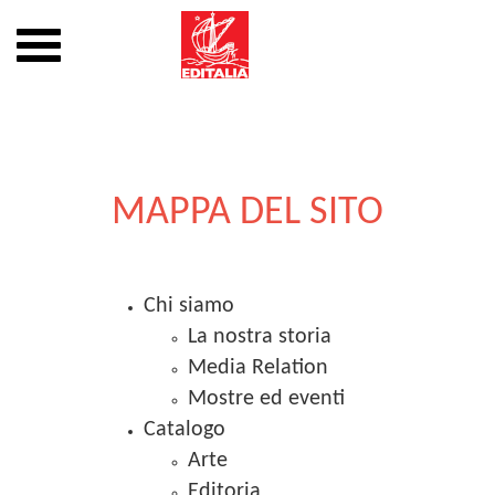
Mostra
o
nascondi
Vai
la
al
navigazione
contenuto
MAPPA DEL SITO
Chi siamo
La nostra storia
Media Relation
Mostre ed eventi
Catalogo
Arte
Editoria