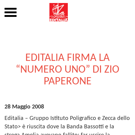
Mostra
o
nascondi
Vai
la
al
navigazione
contenuto
EDITALIA FIRMA LA
“NUMERO UNO” DI ZIO
PAPERONE
28 Maggio 2008
Editalia – Gruppo Istituto Poligrafico e Zecca dello
Stato> è riuscita dove la Banda Bassotti e la