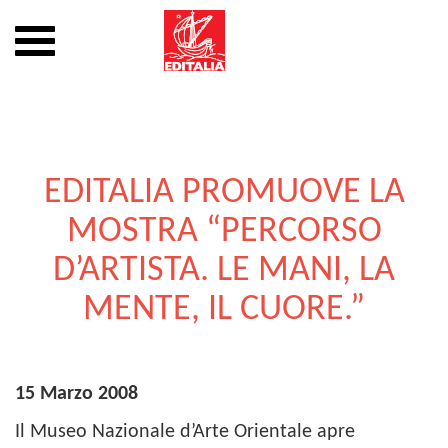
Mostra
o
nascondi
Vai
la
al
navigazione
contenuto
EDITALIA PROMUOVE LA
MOSTRA “PERCORSO
D’ARTISTA. LE MANI, LA
MENTE, IL CUORE.”
15 Marzo 2008
Il Museo Nazionale d’Arte Orientale apre