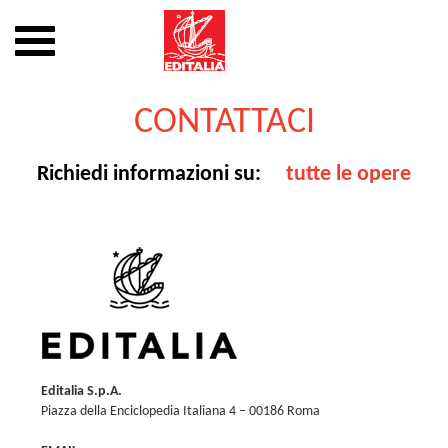
Mostra
o
nascondi
Vai
la
al
CONTATTACI
navigazione
contenuto
Richiedi informazioni su:
tutte le opere
Editalia S.p.A.
Piazza della Enciclopedia Italiana 4 – 00186 Roma