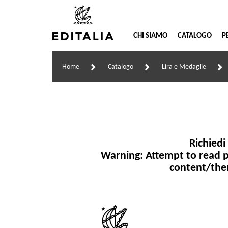
CHI SIAMO
CATALOGO
P
Home
Catalogo
Lira e Medaglie
Richiedi
Warning
: Attempt to read p
content/the