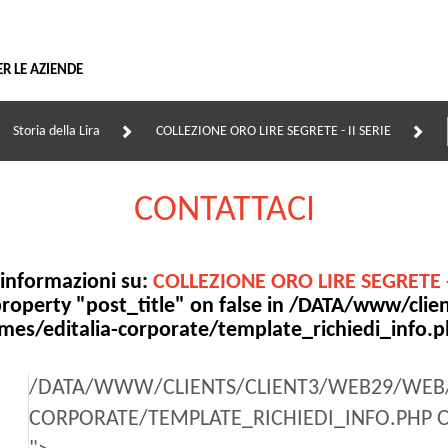
Vai
al
contenuto
ER LE AZIENDE
Storia della Lira
COLLEZIONE ORO LIRE SEGRETE - II SERIE
CONTATTACI
 informazioni su:
COLLEZIONE ORO LIRE SEGRETE - 
roperty "post_title" on false in
/DATA/www/clien
mes/editalia-corporate/template_richiedi_info.
/DATA/WWW/CLIENTS/CLIENT3/WEB29/WEB/
CORPORATE/TEMPLATE_RICHIEDI_INFO.PHP 