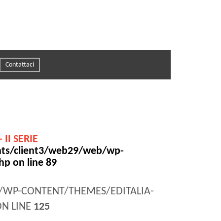
Contattaci
II SERIE
ts/client3/web29/web/wp-
php
on line
89
WP-CONTENT/THEMES/EDITALIA-
ON LINE
125