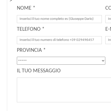
">
NOME *
C
TELEFONO *
E-
PROVINCIA *
IL TUO MESSAGGIO