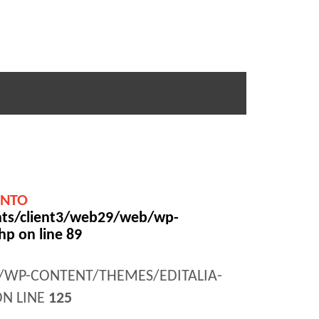
ENTO
ts/client3/web29/web/wp-
php
on line
89
WP-CONTENT/THEMES/EDITALIA-
ON LINE
125