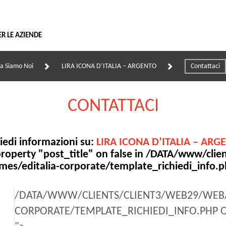
Vai
al
contenuto
ER LE AZIENDE
ra Siamo Noi
LIRA ICONA D’ITALIA – ARGENTO
Contattaci
CONTATTACI
iedi informazioni su:
LIRA ICONA D’ITALIA – ARG
roperty "post_title" on false in
/DATA/www/clien
mes/editalia-corporate/template_richiedi_info.
/DATA/WWW/CLIENTS/CLIENT3/WEB29/WEB/
CORPORATE/TEMPLATE_RICHIEDI_INFO.PHP 