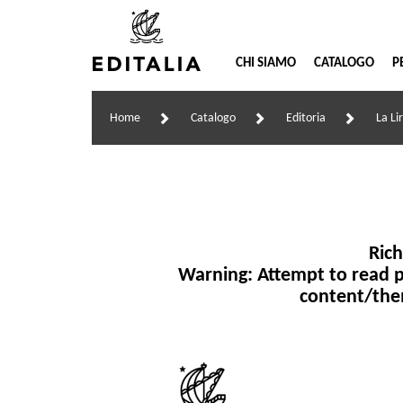
CHI SIAMO
CATALOGO
P
Home
Catalogo
Editoria
La Li
Rich
Warning
: Attempt to read p
content/the