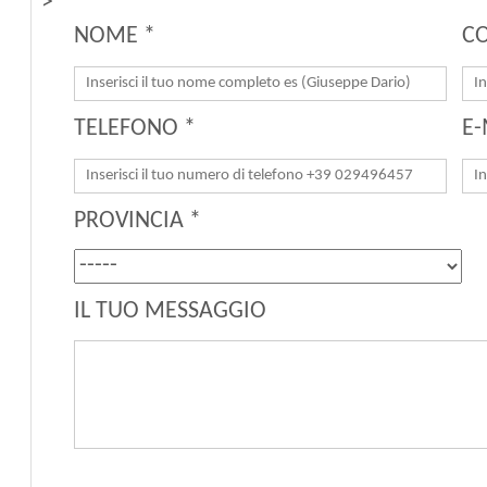
">
NOME *
C
TELEFONO *
E-
PROVINCIA *
IL TUO MESSAGGIO