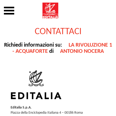
Mostra
o
nascondi
Vai
la
al
CONTATTACI
navigazione
contenuto
Richiedi informazioni su:
LA RIVOLUZIONE 1
- ACQUAFORTE
di
ANTONIO NOCERA
Editalia S.p.A.
Piazza della Enciclopedia Italiana 4 – 00186 Roma