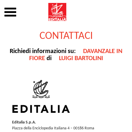
Mostra
o
nascondi
Vai
la
al
CONTATTACI
navigazione
contenuto
Richiedi informazioni su:
DAVANZALE IN
FIORE
di
LUIGI BARTOLINI
Editalia S.p.A.
Piazza della Enciclopedia Italiana 4 – 00186 Roma