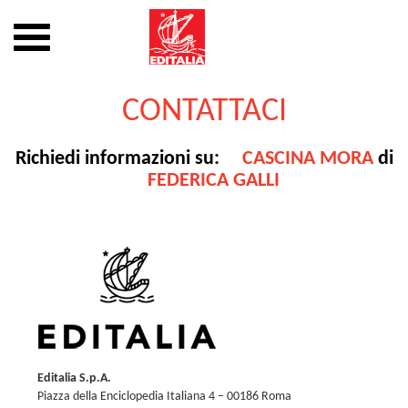
Mostra
o
nascondi
Vai
la
al
CONTATTACI
navigazione
contenuto
Richiedi informazioni su:
CASCINA MORA
di
FEDERICA GALLI
Editalia S.p.A.
Piazza della Enciclopedia Italiana 4 – 00186 Roma