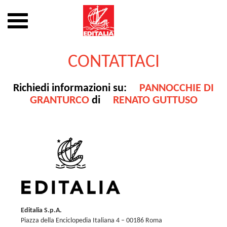
Mostra
o
nascondi
Vai
la
al
CONTATTACI
navigazione
contenuto
Richiedi informazioni su:
PANNOCCHIE DI
GRANTURCO
di
RENATO GUTTUSO
Editalia S.p.A.
Piazza della Enciclopedia Italiana 4 – 00186 Roma