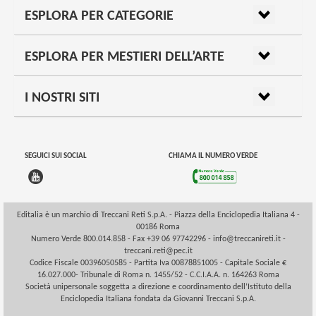
ESPLORA PER CATEGORIE
ESPLORA PER MESTIERI DELL’ARTE
I NOSTRI SITI
SEGUICI SUI SOCIAL
CHIAMA IL NUMERO VERDE
Editalia è un marchio di Treccani Reti S.p.A. - Piazza della Enciclopedia Italiana 4 -
00186 Roma
Numero Verde 800.014.858 - Fax +39 06 97742296 -
info@treccanireti.it
-
treccani.reti@pec.it
Codice Fiscale 00396050585 - Partita Iva 00878851005 - Capitale Sociale €
16.027.000- Tribunale di Roma n. 1455/52 - C.C.I.A.A. n. 164263 Roma
Società unipersonale soggetta a direzione e coordinamento dell’Istituto della
Enciclopedia Italiana fondata da Giovanni Treccani S.p.A.