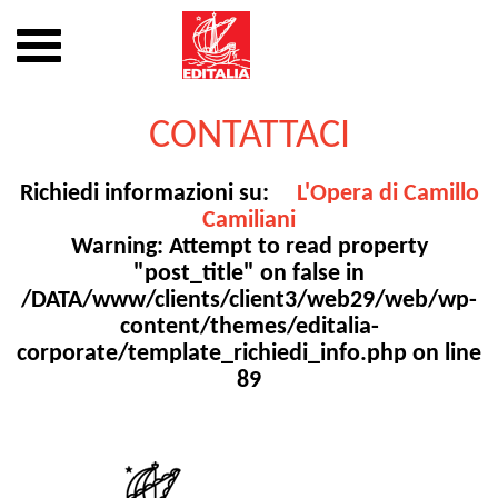
Mostra
o
nascondi
Vai
la
al
CONTATTACI
navigazione
contenuto
Richiedi informazioni su:
L'Opera di Camillo
Camiliani
Warning
: Attempt to read property
"post_title" on false in
/DATA/www/clients/client3/web29/web/wp-
content/themes/editalia-
corporate/template_richiedi_info.php
on line
89