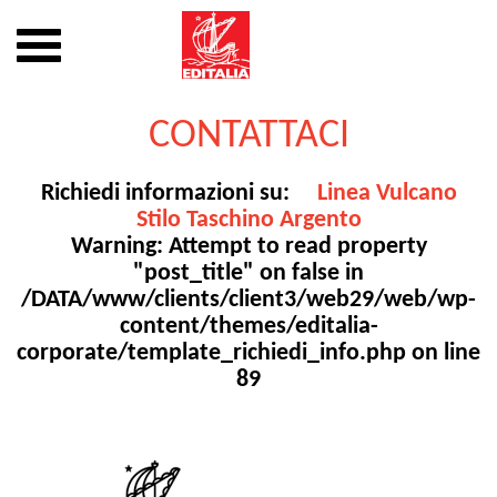
Mostra
o
nascondi
Vai
la
al
CONTATTACI
navigazione
contenuto
Richiedi informazioni su:
Linea Vulcano
Stilo Taschino Argento
Warning
: Attempt to read property
"post_title" on false in
/DATA/www/clients/client3/web29/web/wp-
content/themes/editalia-
corporate/template_richiedi_info.php
on line
89