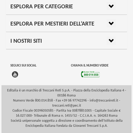
ESPLORA PER CATEGORIE
ESPLORA PER MESTIERI DELL’ARTE
I NOSTRI SITI
SEGUICI SUI SOCIAL
CHIAMA IL NUMERO VERDE
Editalia è un marchio di Treccani Reti S.p.A. - Piazza della Enciclopedia Italiana 4 -
00186 Roma
Numero Verde 800.014.858 - Fax +39 06 97742296 -
info@treccanireti.it
-
treccani.reti@pec.it
Codice Fiscale 00396050585 - Partita Iva 00878851005 - Capitale Sociale €
16.027.000- Tribunale di Roma n. 1455/52 - C.C.I.A.A. n. 164263 Roma
Società unipersonale soggetta a direzione e coordinamento dell’Istituto della
Enciclopedia Italiana fondata da Giovanni Treccani S.p.A.