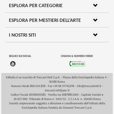
ESPLORA PER CATEGORIE
ESPLORA PER MESTIERI DELL’ARTE
I NOSTRI SITI
SEGUICI SUI SOCIAL
CHIAMA IL NUMERO VERDE
Editalia è un marchio di Treccani Reti S.p.A. - Piazza della Enciclopedia Italiana 4 -
00186 Roma
Numero Verde 800.014.858 - Fax +39 06 97742296 -
info@treccanireti.it
-
treccani.reti@pec.it
Codice Fiscale 00396050585 - Partita Iva 00878851005 - Capitale Sociale €
16.027.000- Tribunale di Roma n. 1455/52 - C.C.I.A.A. n. 164263 Roma
Società unipersonale soggetta a direzione e coordinamento dell’Istituto della
Enciclopedia Italiana fondata da Giovanni Treccani S.p.A.