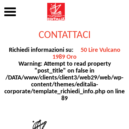
Mostra
o
nascondi
Vai
la
al
CONTATTACI
navigazione
contenuto
Richiedi informazioni su:
50 Lire Vulcano
1989 Oro
Warning
: Attempt to read property
"post_title" on false in
/DATA/www/clients/client3/web29/web/wp-
content/themes/editalia-
corporate/template_richiedi_info.php
on line
89