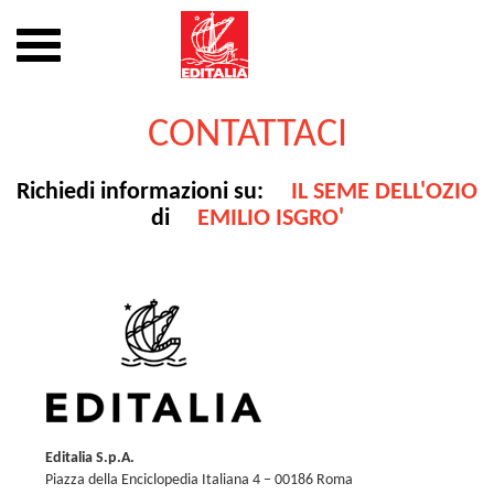
Mostra
o
nascondi
Vai
la
al
CONTATTACI
navigazione
contenuto
Richiedi informazioni su:
IL SEME DELL'OZIO
di
EMILIO ISGRO'
Editalia S.p.A.
Piazza della Enciclopedia Italiana 4 – 00186 Roma