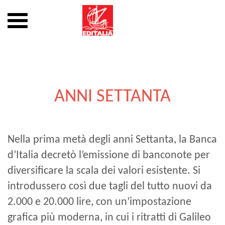
Mostra
o
nascondi
Vai
la
al
navigazione
contenuto
ANNI SETTANTA
Nella prima metà degli anni Settanta, la Banca
d’Italia decretò l’emissione di banconote per
diversificare la scala dei valori esistente. Si
introdussero così due tagli del tutto nuovi da
2.000 e 20.000 lire, con un’impostazione
grafica più moderna, in cui i ritratti di Galileo