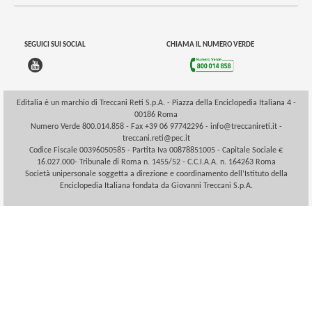
SEGUICI SUI SOCIAL
CHIAMA IL NUMERO VERDE
Editalia è un marchio di Treccani Reti S.p.A. - Piazza della Enciclopedia Italiana 4 -
00186 Roma
Numero Verde 800.014.858 - Fax +39 06 97742296 -
info@treccanireti.it
-
treccani.reti@pec.it
Codice Fiscale 00396050585 - Partita Iva 00878851005 - Capitale Sociale €
16.027.000- Tribunale di Roma n. 1455/52 - C.C.I.A.A. n. 164263 Roma
Società unipersonale soggetta a direzione e coordinamento dell’Istituto della
Enciclopedia Italiana fondata da Giovanni Treccani S.p.A.