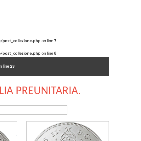
/post_collezione.php
on line
7
/post_collezione.php
on line
8
n line
23
lient3/web29/web/wp-content/themes/editalia-
LIA PREUNITARIA.
ta negli Stati dell’Italia Preunitaria.