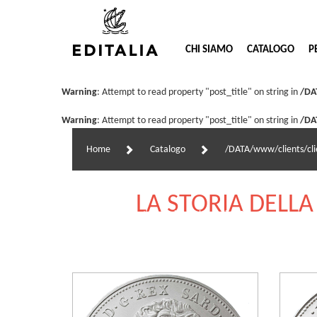
CHI SIAMO
CATALOGO
P
Warning
: Attempt to read property "post_title" on string in
/DA
Warning
: Attempt to read property "post_title" on string in
/DA
Home
Catalogo
/DATA/www/clients/cli
https://www.editalia.it/collezioni/la-storia-della-moneta-n
LA STORIA DELLA
corporate/post_collezione.php on line
25
https://www.editalia.it/collezioni/la-storia-della-moneta-n