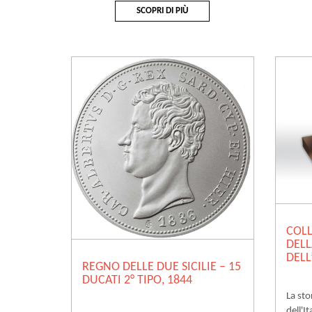
SCOPRI DI PIÙ
COLL
DELL
DELL
REGNO DELLE DUE SICILIE – 15
DUCATI 2° TIPO, 1844
La sto
dell'I