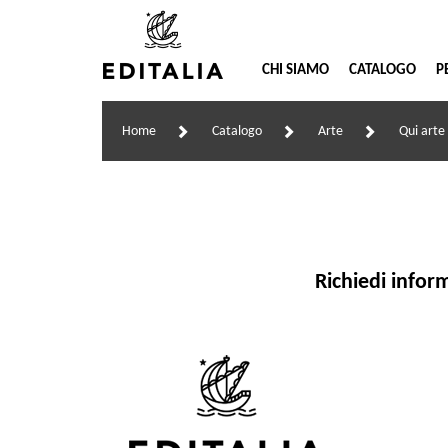
CHI SIAMO
CATALOGO
P
Home
Catalogo
Arte
Qui art
Richiedi infor