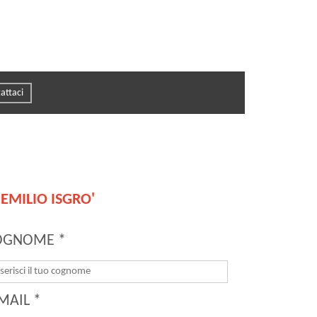
attaci
i
EMILIO ISGRO'
OGNOME *
MAIL *