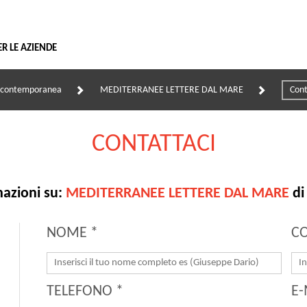
Vai
al
contenuto
ER LE AZIENDE
e contemporanea
MEDITERRANEE LETTERE DAL MARE
Cont
CONTATTACI
mazioni su:
MEDITERRANEE LETTERE DAL MARE
d
NOME *
C
TELEFONO *
E-