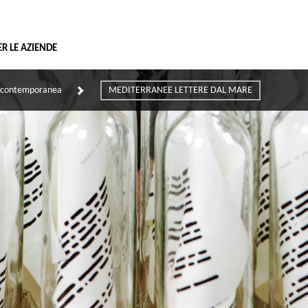
Vai
al
contenuto
ER LE AZIENDE
e contemporanea
MEDITERRANEE LETTERE DAL MARE