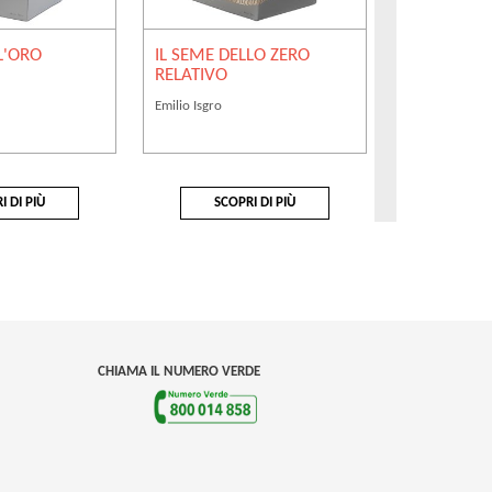
L'ORO
IL SEME DELLO ZERO
IL SEME DE
RELATIVO
ASSOLUTO
Emilio Isgro
Emilio Isgro
I DI PIÙ
SCOPRI DI PIÙ
SCOP
CHIAMA IL NUMERO VERDE