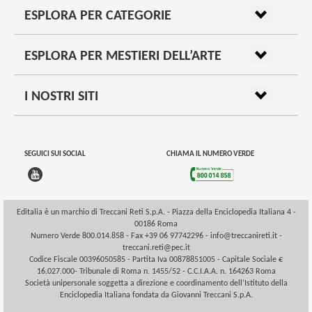
ESPLORA PER CATEGORIE
ESPLORA PER MESTIERI DELL’ARTE
I NOSTRI SITI
SEGUICI SUI SOCIAL
CHIAMA IL NUMERO VERDE
Editalia è un marchio di Treccani Reti S.p.A. - Piazza della Enciclopedia Italiana 4 -
00186 Roma
Numero Verde 800.014.858 - Fax +39 06 97742296 -
info@treccanireti.it
-
treccani.reti@pec.it
Codice Fiscale 00396050585 - Partita Iva 00878851005 - Capitale Sociale €
16.027.000- Tribunale di Roma n. 1455/52 - C.C.I.A.A. n. 164263 Roma
Società unipersonale soggetta a direzione e coordinamento dell’Istituto della
Enciclopedia Italiana fondata da Giovanni Treccani S.p.A.