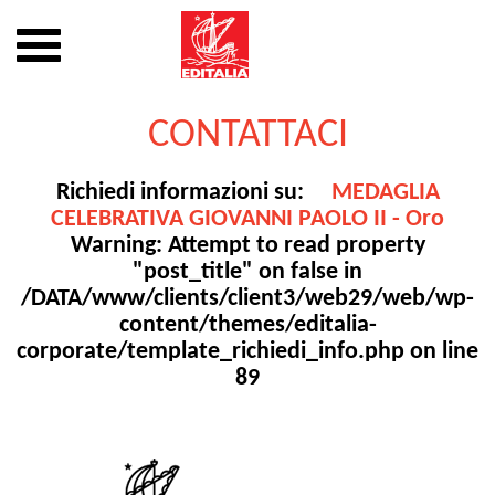
Mostra
o
nascondi
Vai
la
al
CONTATTACI
navigazione
contenuto
Richiedi informazioni su:
MEDAGLIA
CELEBRATIVA GIOVANNI PAOLO II - Oro
Warning
: Attempt to read property
"post_title" on false in
/DATA/www/clients/client3/web29/web/wp-
content/themes/editalia-
corporate/template_richiedi_info.php
on line
89