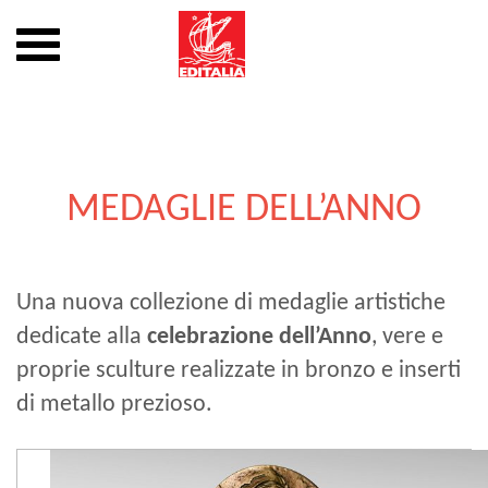
Mostra
o
nascondi
Vai
la
al
navigazione
contenuto
MEDAGLIE DELL’ANNO
Una nuova collezione di medaglie artistiche
dedicate alla
celebrazione dell’Anno
, vere e
proprie sculture realizzate in bronzo e inserti
di metallo prezioso.