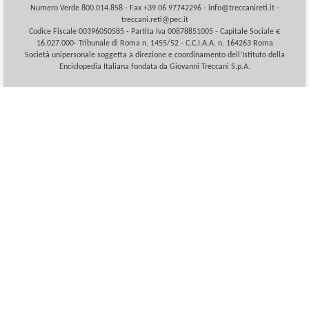
Numero Verde 800.014.858 - Fax +39 06 97742296 -
info@treccanireti.it
-
treccani.reti@pec.it
Codice Fiscale 00396050585 - Partita Iva 00878851005 - Capitale Sociale €
16.027.000- Tribunale di Roma n. 1455/52 - C.C.I.A.A. n. 164263 Roma
Società unipersonale soggetta a direzione e coordinamento dell’Istituto della
Enciclopedia Italiana fondata da Giovanni Treccani S.p.A.