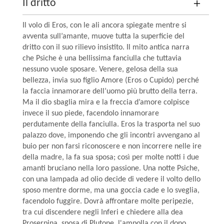
Il dritto
Il volo di Eros, con le ali ancora spiegate mentre si
avventa sull’amante, muove tutta la superficie del
dritto con il suo rilievo insistito. Il mito antica narra
che Psiche è una bellissima fanciulla che tuttavia
nessuno vuole sposare. Venere, gelosa della sua
bellezza, invia suo figlio Amore (Eros o Cupido) perché
la faccia innamorare dell’uomo più brutto della terra.
Ma il dio sbaglia mira e la freccia d’amore colpisce
invece il suo piede, facendolo innamorare
perdutamente della fanciulla. Eros la trasporta nel suo
palazzo dove, imponendo che gli incontri avvengano al
buio per non farsi riconoscere e non incorrere nelle ire
della madre, la fa sua sposa; così per molte notti i due
amanti bruciano nella loro passione. Una notte Psiche,
con una lampada ad olio decide di vedere il volto dello
sposo mentre dorme, ma una goccia cade e lo sveglia,
facendolo fuggire. Dovrà affrontare molte peripezie,
tra cui discendere negli Inferi e chiedere alla dea
Proserpina, sposa di Plutone, l'ampolla con il dono