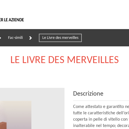
Vai
al
contenuto
ER LE AZIENDE
Fac-simili
Le Livre des merveilles
LE LIVRE DES MERVEILLES
Descrizione
Come attestato e garantito ne
tutte le caratteristiche dell’
coperta in pelle di vitello con
inalterabile nel tempo; decoraz