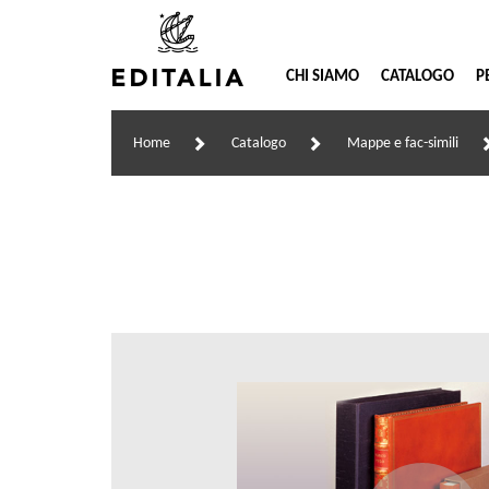
CHI SIAMO
CATALOGO
P
Home
Catalogo
Mappe e fac-simili