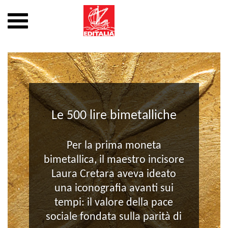
Mostra
o
nascondi
Vai
la
al
navigazione
contenuto
Le 500 lire bimetalliche
Per la prima moneta
bimetallica, il maestro incisore
Laura Cretara aveva ideato
una iconografia avanti sui
tempi: il valore della pace
sociale fondata sulla parità di