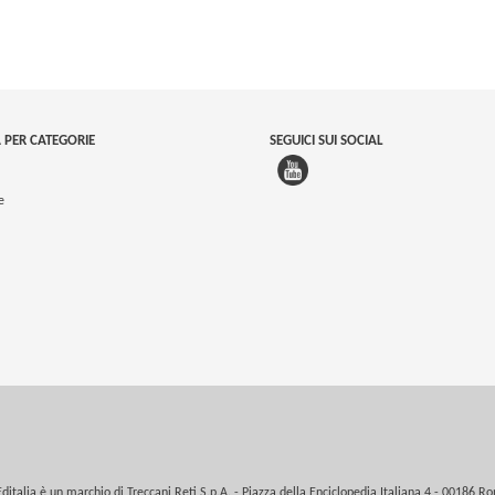
 PER CATEGORIE
SEGUICI SUI SOCIAL
e
Editalia è un marchio di Treccani Reti S.p.A. - Piazza della Enciclopedia Italiana 4 - 00186 R