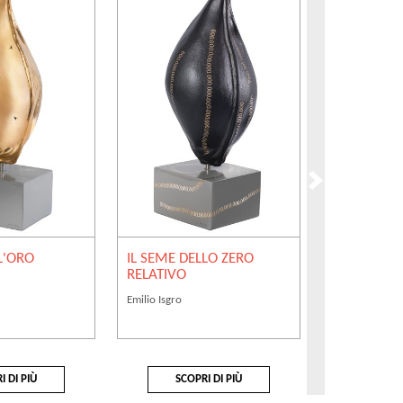
L'ORO
IL SEME DELLO ZERO
IL SEME DE
RELATIVO
ASSOLUTO
Emilio Isgro
Emilio Isgro
I DI PIÙ
SCOPRI DI PIÙ
SCOP