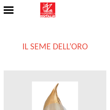
Mostra
o
nascondi
Vai
la
al
navigazione
contenuto
IL SEME DELL’ORO