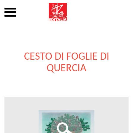
Mostra
o
nascondi
Vai
la
al
navigazione
contenuto
CESTO DI FOGLIE DI
QUERCIA