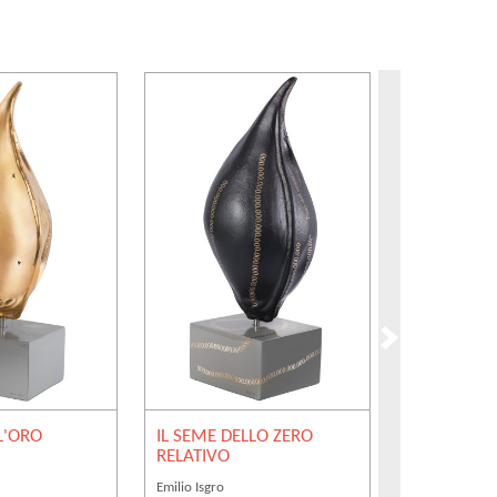
L'ORO
IL SEME DELLO ZERO
IL SEME DE
RELATIVO
ASSOLUTO
Emilio Isgro
Emilio Isgro