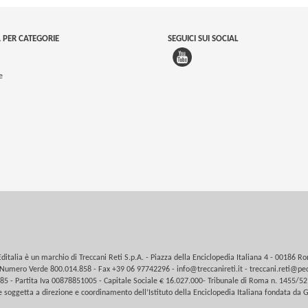
 PER CATEGORIE
SEGUICI SUI SOCIAL
e
Editalia è un marchio di Treccani Reti S.p.A. - Piazza della Enciclopedia Italiana 4 - 00186 R
Numero Verde 800.014.858 - Fax +39 06 97742296 -
info@treccanireti.it
-
treccani.reti@pec
5 - Partita Iva 00878851005 - Capitale Sociale € 16.027.000- Tribunale di Roma n. 1455/52
 soggetta a direzione e coordinamento dell’Istituto della Enciclopedia Italiana fondata da G