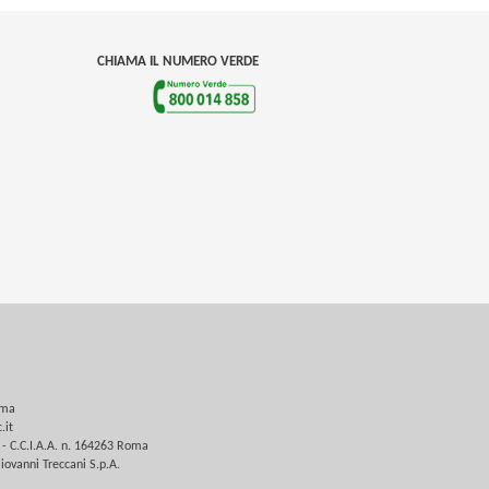
CHIAMA IL NUMERO VERDE
oma
.it
 - C.C.I.A.A. n. 164263 Roma
iovanni Treccani S.p.A.