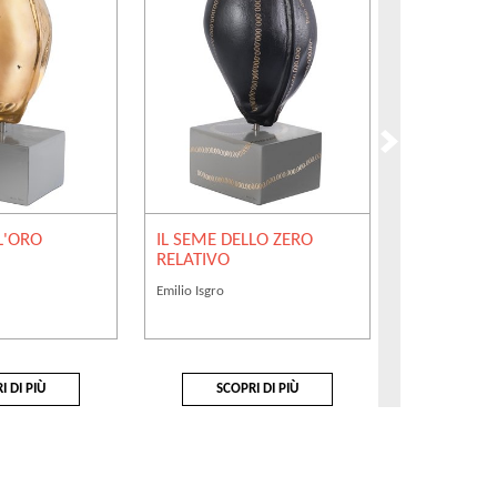
L'ORO
IL SEME DELLO ZERO
IL SEME DE
RELATIVO
ASSOLUTO
Emilio Isgro
Emilio Isgro
I DI PIÙ
SCOPRI DI PIÙ
SCOP