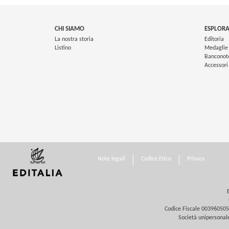
CHI SIAMO
ESPLORA
La nostra storia
Editoria
Listino
Medaglie
Banconot
Accessori
Note legali
Codice Etico
Privacy
Codice Fiscale 0039605058
Società unipersonale