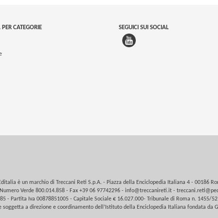
 PER CATEGORIE
SEGUICI SUI SOCIAL
e
Editalia è un marchio di Treccani Reti S.p.A. - Piazza della Enciclopedia Italiana 4 - 00186 R
Numero Verde 800.014.858 - Fax +39 06 97742296 -
info@treccanireti.it
-
treccani.reti@pec
5 - Partita Iva 00878851005 - Capitale Sociale € 16.027.000- Tribunale di Roma n. 1455/52
 soggetta a direzione e coordinamento dell’Istituto della Enciclopedia Italiana fondata da G