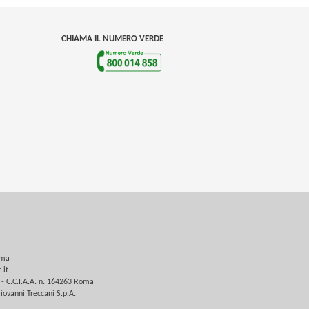
CHIAMA IL NUMERO VERDE
oma
.it
 - C.C.I.A.A. n. 164263 Roma
iovanni Treccani S.p.A.