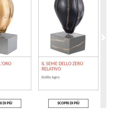
L'ORO
IL SEME DELLO ZERO
IL SEME DE
RELATIVO
ASSOLUTO
Emilio Isgro
Emilio Isgro
I DI PIÙ
SCOPRI DI PIÙ
SCOP