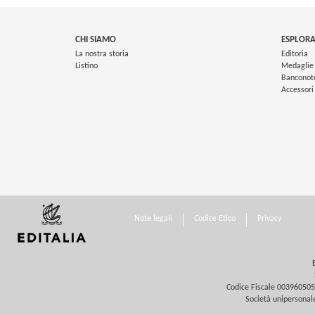
CHI SIAMO
ESPLORA
La nostra storia
Editoria
Listino
Medaglie
Banconot
Accessori
Note legali
Codice Etico
Privacy
Codice Fiscale 0039605058
Società unipersonale