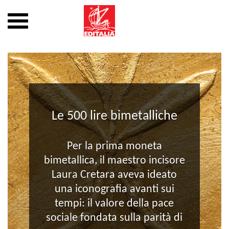
Mostra
o
nascondi
Vai
la
al
navigazione
contenuto
Le 500 lire bimetalliche
Per la prima moneta
bimetallica, il maestro incisore
Laura Cretara aveva ideato
una iconografia avanti sui
tempi: il valore della pace
sociale fondata sulla parità di