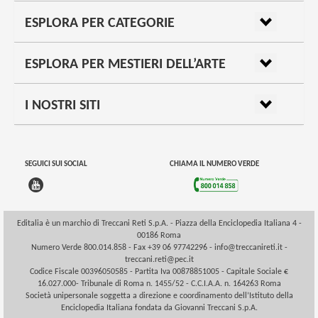
ESPLORA PER CATEGORIE
ESPLORA PER MESTIERI DELL’ARTE
I NOSTRI SITI
SEGUICI SUI SOCIAL
CHIAMA IL NUMERO VERDE
Editalia è un marchio di Treccani Reti S.p.A. - Piazza della Enciclopedia Italiana 4 -
00186 Roma
Numero Verde 800.014.858 - Fax +39 06 97742296 -
info@treccanireti.it
-
treccani.reti@pec.it
Codice Fiscale 00396050585 - Partita Iva 00878851005 - Capitale Sociale €
16.027.000- Tribunale di Roma n. 1455/52 - C.C.I.A.A. n. 164263 Roma
Società unipersonale soggetta a direzione e coordinamento dell’Istituto della
Enciclopedia Italiana fondata da Giovanni Treccani S.p.A.