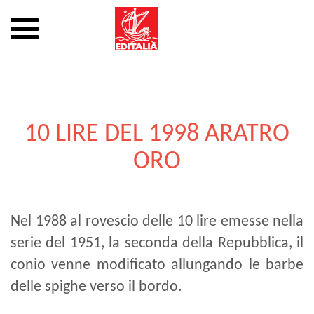
Mostra
o
nascondi
Vai
la
al
navigazione
contenuto
10 LIRE DEL 1998 ARATRO
ORO
Nel 1988 al rovescio delle 10 lire emesse nella
serie del 1951, la seconda della Repubblica, il
conio venne modificato allungando le barbe
delle spighe verso il bordo.