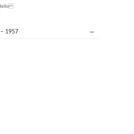
natello
t
 – 1957