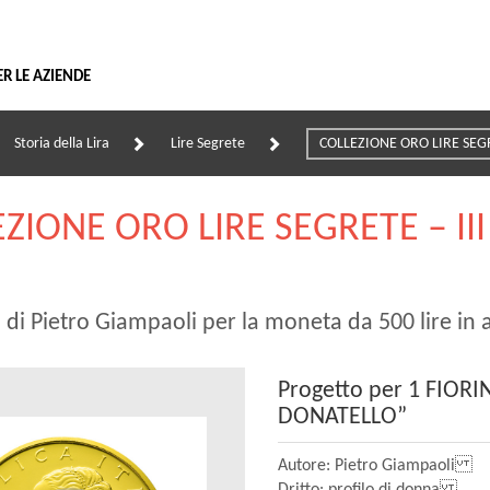
Vai
al
contenuto
ER LE AZIENDE
Storia della Lira
Lire Segrete
COLLEZIONE ORO LIRE SEGRE
ZIONE ORO LIRE SEGRETE – III
 di Pietro Giampaoli per la moneta da 500 lire in 
Progetto per 1 FIORI
DONATELLO”
Autore: Pietro Giampaoli