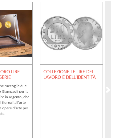
 ORO LIRE
COLLEZIONE LE LIRE DEL
COLLEZIONE
 SERIE
LAVORO E DELL’IDENTITÀ
DELL’INGE
SAPIENZA
he raccoglie due
o Giampaoli per la
re in argento, che
 floreali all'arte
 e opere d’arte per
ate.