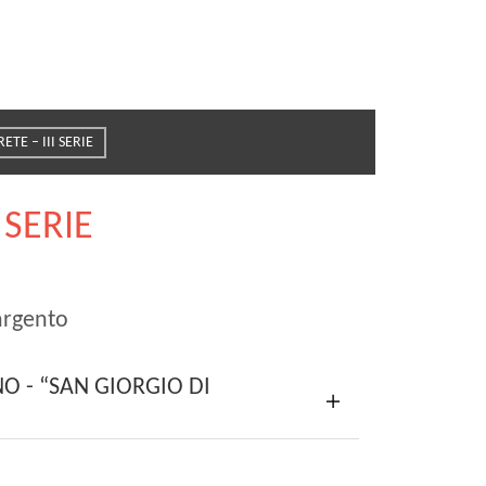
TE – III SERIE
 SERIE
argento
NO - “SAN GIORGIO DI