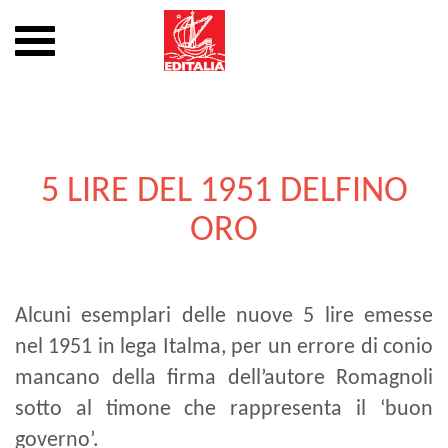
Mostra
o
nascondi
Vai
la
al
navigazione
contenuto
5 LIRE DEL 1951 DELFINO
ORO
Alcuni esemplari delle nuove 5 lire emesse
nel 1951 in lega Italma, per un errore di conio
mancano della firma dell’autore Romagnoli
sotto al timone che rappresenta il ‘buon
governo’.