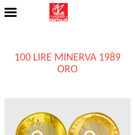
Mostra
o
nascondi
Vai
la
al
navigazione
contenuto
100 LIRE MINERVA 1989
ORO