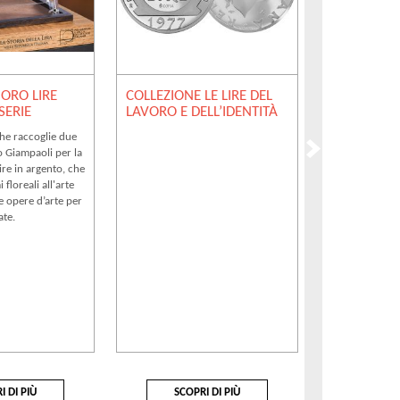
 ORO LIRE
COLLEZIONE LE LIRE DEL
COLLEZIONE
 SERIE
LAVORO E DELL’IDENTITÀ
DELL’INGE
SAPIENZA
he raccoglie due
o Giampaoli per la
re in argento, che
 floreali all'arte
 e opere d’arte per
ate.
I DI PIÙ
SCOPRI DI PIÙ
SCOP