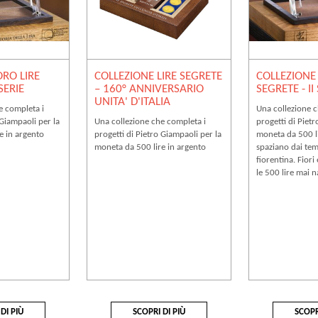
ORO LIRE
COLLEZIONE LIRE SEGRETE
COLLEZIONE
 SERIE
– 160° ANNIVERSARIO
SEGRETE - II
UNITA' D'ITALIA
e completa i
Una collezione c
 Giampaoli per la
Una collezione che completa i
progetti di Pietr
e in argento
progetti di Pietro Giampaoli per la
moneta da 500 li
moneta da 500 lire in argento
spaziano dai temi
fiorentina. Fiori
le 500 lire mai n
DI PIÙ
SCOPRI DI PIÙ
SCOPR