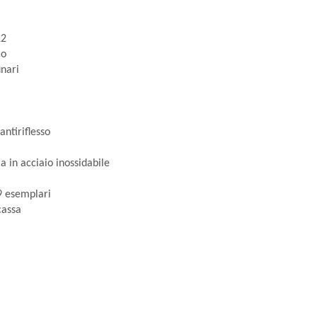
12
co
unari
antiriflesso
la in acciaio inossidabile
9 esemplari
cassa