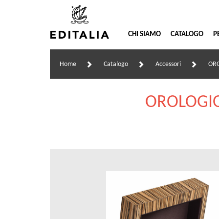
CHI SIAMO
CATALOGO
P
Home
Catalogo
Accessori
OR
OROLOGIO