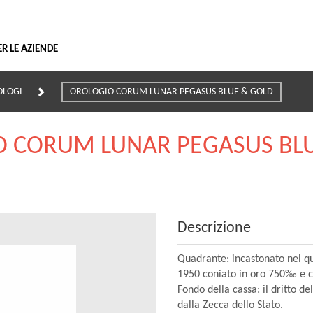
Vai
al
contenuto
ER LE AZIENDE
OLOGI
OROLOGIO CORUM LUNAR PEGASUS BLUE & GOLD
 CORUM LUNAR PEGASUS BL
Descrizione
Quadrante: incastonato nel qu
1950 coniato in oro 750‰ e ce
Fondo della cassa: il dritto d
dalla Zecca dello Stato.