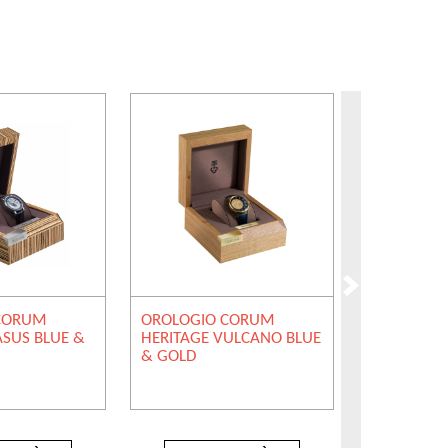
CORUM
OROLOGIO CORUM
OROLOGIO
SUS BLUE &
HERITAGE VULCANO BLUE
HERITAGE 
& GOLD
& SILVER