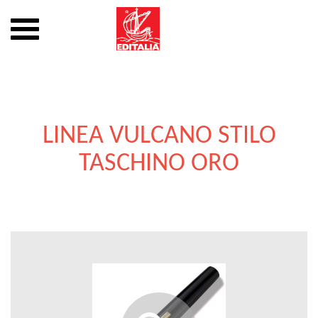
Mostra
o
nascondi
Vai
la
al
navigazione
contenuto
LINEA VULCANO STILO
TASCHINO ORO