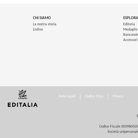
CHI SIAMO
ESPLORA
La nostra storia
Editoria
Listino
Medaglie
Banconot
Accessori
Note legali
Codice Etico
Privacy
Codice Fiscale 0039605058
Società unipersonale