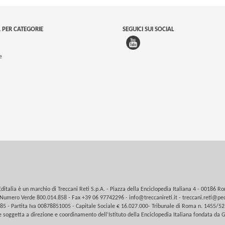
 PER CATEGORIE
SEGUICI SUI SOCIAL
e
Editalia è un marchio di Treccani Reti S.p.A. - Piazza della Enciclopedia Italiana 4 - 00186 R
Numero Verde 800.014.858 - Fax +39 06 97742296 -
info@treccanireti.it
-
treccani.reti@pec
5 - Partita Iva 00878851005 - Capitale Sociale € 16.027.000- Tribunale di Roma n. 1455/52
 soggetta a direzione e coordinamento dell’Istituto della Enciclopedia Italiana fondata da G