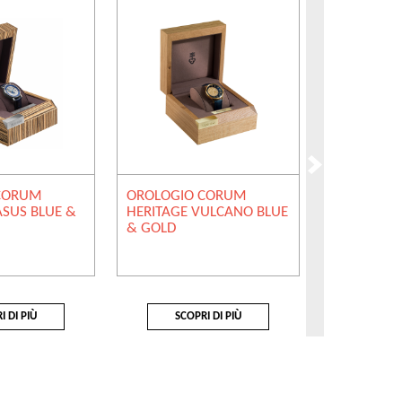
CORUM
OROLOGIO CORUM
OROLOGIO
SUS BLUE &
HERITAGE VULCANO BLUE
HERITAGE 
& GOLD
& SILVER
I DI PIÙ
SCOPRI DI PIÙ
SCOP