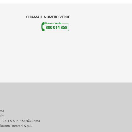
CHIAMA IL NUMERO VERDE
oma
.it
 - C.C.I.A.A. n. 164263 Roma
iovanni Treccani S.p.A.