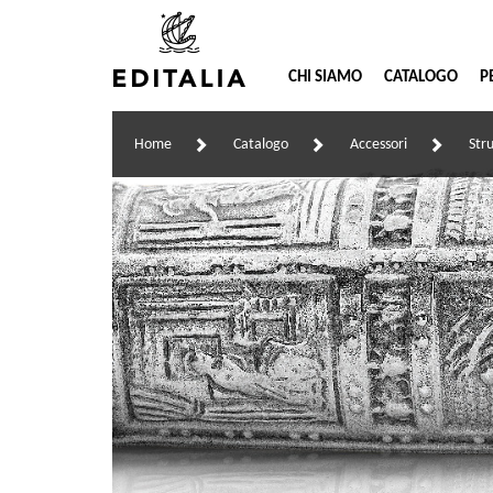
CHI SIAMO
CATALOGO
P
Home
Catalogo
Accessori
Str