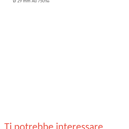
Ø 29 mm Au 750‰
Ti potrebbe interessare