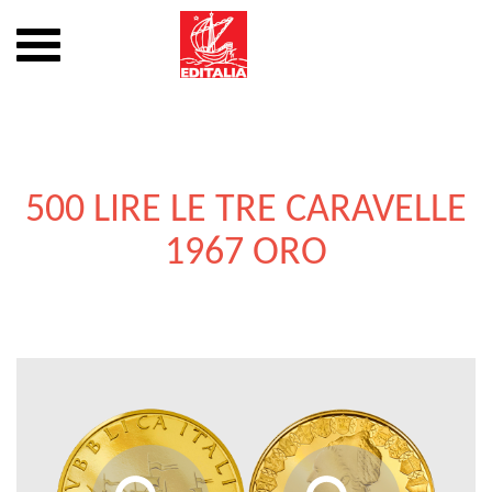
Mostra
o
nascondi
Vai
la
al
navigazione
contenuto
500 LIRE LE TRE CARAVELLE
1967 ORO